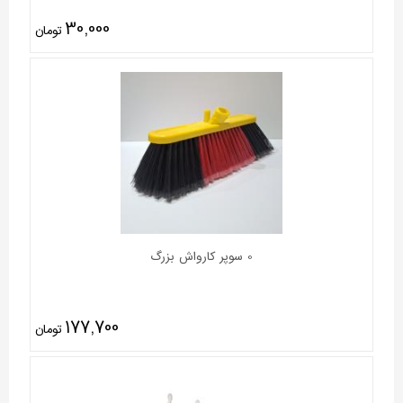
30,000
تومان
0 سوپر کارواش بزرگ
177,700
تومان