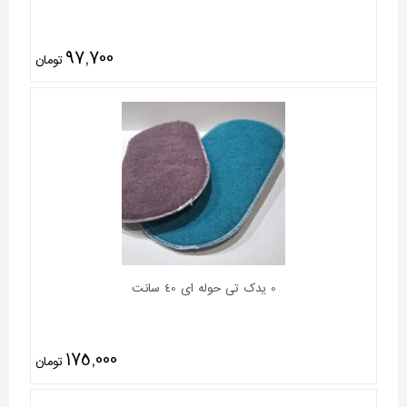
97,700
تومان
0 یدک تی حوله ای 40 سانت
175,000
تومان