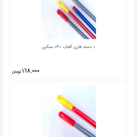
0 دسته فلزی آفتاب 1/30 سنگین
168,000
تومان