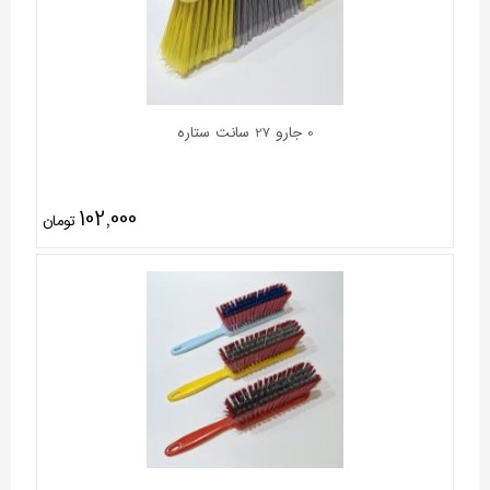
0 جارو 27 سانت ستاره
102,000
تومان