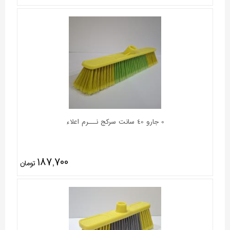
0 جارو 40 سانت سرکج نـــرم اعلاء
187,700
تومان