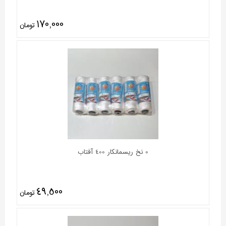
170,000
تومان
0 نخ ریسمانکار 400 آفتاب
49,500
تومان