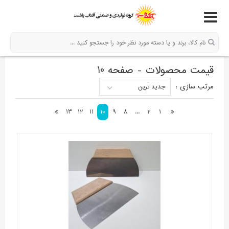
قیمت محصولات - صفحه 10
مرتب سازی
:
جدید ترین
13
12
11
10
9
8
...
2
1