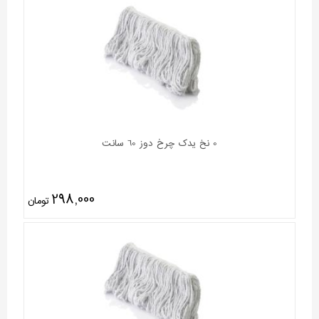
0 نخ یدک چرخ دوز 60 سانت
298,000
تومان