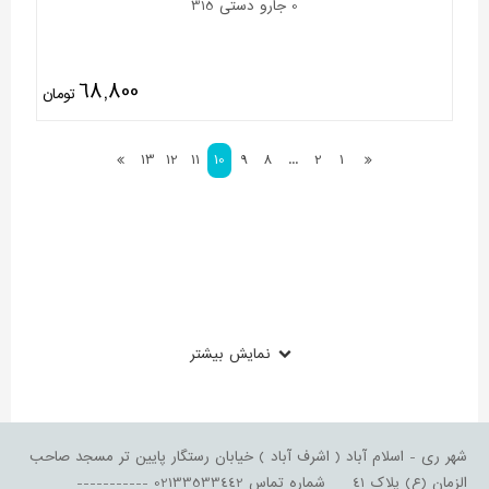
0 جارو دستی 315
68,800
تومان
13
12
11
10
9
8
...
2
1
نمایش بیشتر
شهر ری - اسلام آباد ( اشرف آباد ) خیابان رستگار پایین تر مسجد صاحب
الزمان (ع) پلاک 41 شماره تماس 02133533442 -----------